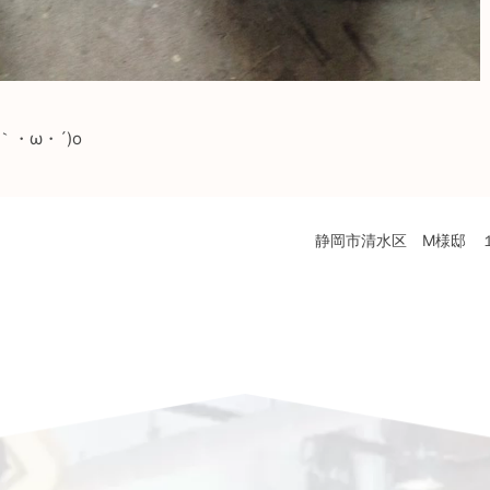
・ω・´)o
静岡市清水区 M様邸 